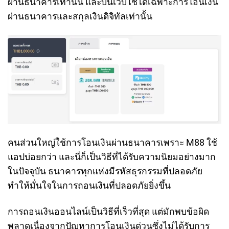
ผ่านธนาคารเท่านั้น และบนเว็บใช้ได้เฉพาะการโอนเงิน
ผ่านธนาคารและสกุลเงินดิจิทัลเท่านั้น
คนส่วนใหญ่ใช้การโอนเงินผ่านธนาคารเพราะ M88 ใช้
แอปบ่อยกว่า และนี่ก็เป็นวิธีที่ได้รับความนิยมอย่างมาก
ในปัจจุบัน ธนาคารทุกแห่งมีรหัสธุรกรรมที่ปลอดภัย
ทำให้มั่นใจในการถอนเงินที่ปลอดภัยยิ่งขึ้น
การถอนเงินออนไลน์เป็นวิธีที่เร็วที่สุด แต่มักพบข้อผิด
พลาดเนื่องจากปัญหาการโอนเงินด่วนซึ่งไม่ได้รับการ