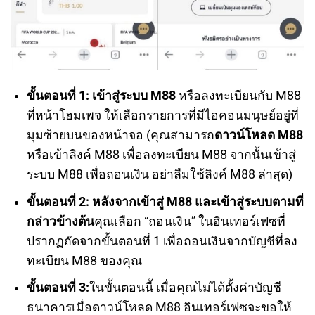
ขั้นตอนที่ 1: เข้าสู่ระบบ M88
หรือลงทะเบียนกับ M88
ที่หน้าโฮมเพจ ให้เลือกรายการที่มีไอคอนมนุษย์อยู่ที่
มุมซ้ายบนของหน้าจอ (คุณสามารถ
ดาวน์โหลด M88
หรือเข้าลิงค์ M88 เพื่อลงทะเบียน M88 จากนั้นเข้าสู่
ระบบ M88 เพื่อถอนเงิน อย่าลืมใช้ลิงค์ M88 ล่าสุด)
ขั้นตอนที่ 2: หลังจากเข้าสู่ M88 และเข้าสู่ระบบตามที่
กล่าวข้างต้น
คุณเลือก “ถอนเงิน” ในอินเทอร์เฟซที่
ปรากฏถัดจากขั้นตอนที่ 1 เพื่อถอนเงินจากบัญชีที่ลง
ทะเบียน M88 ของคุณ
ขั้นตอนที่ 3:
ในขั้นตอนนี้ เมื่อคุณไม่ได้ตั้งค่าบัญชี
ธนาคารเมื่อดาวน์โหลด M88 อินเทอร์เฟซจะขอให้