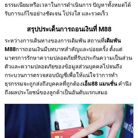
ธรรมเนียมหรือเวลาในการดำเนินการ ปัญหาทั้งหมดได้
รับการแก้ไขอย่างชัดเจน โปร่งใส และรวดเร็ว
สรุปประเด็นการถอนเงินที่ M88
ระหว่างการเดินทางของการเดิมพัน สถานที่
เดิมพัน
M88
การถอนเงินมีบทบาทสำคัญและบ่อยครั้ง ตั้งแต่
มาตรการรักษาความปลอดภัยที่รับประกันความเป็นส่วน
ตัวและความปลอดภัยของข้อมูลส่วนบุคคลไปจนถึง
กระบวนการตรวจสอบบัญชีเพื่อให้แน่ใจว่าการทำ
ธุรกรรมจะถูกส่งถึงบุคคลที่ถูกต้อง
เอ็ม88 แมนชั่น
คำนึง
ถึงผลประโยชน์ของลูกค้าเป็นอันดับแรกเสมอ