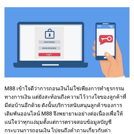
M88 เข้าใจดีว่าการถอนเงินไม่ใช่เพียงการทำธุรกรรม
ทางการเงิน แต่ยังสะท้อนถึงความไว้วางใจของลูกค้าที่
มีต่อบ้านอีกด้วย ดังนั้นบริการสนับสนุนลูกค้าของการ
เดิมพันออนไลน์ M88 จึงพยายามอย่างต่อเนื่องเพื่อให้
แน่ใจว่าทุกแง่มุมตั้งแต่การตรวจสอบข้อมูลบัญชี
กระบวนการถอนเงิน ไปจนถึงคำถามเกี่ยวกับค่า