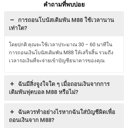
คำถามที่พบบ่อย
การถอนโบนัสเดิมพัน M88 ใช้เวลานาน
เท่าใด?
โดยปกติ คุณจะใช้เวลาประมาณ 30 – 60 นาทีใน
การถอนเงินโบนัสเดิมพัน M88 ให้เสร็จสิ้น รวมถึง
เวลารอเงินที่จะจ่ายเข้าบัญชีธนาคารของคุณ
ฉันมีสิ่งจูงใจใด ๆ เมื่อถอนเงินจากการ
เดิมพันฟุตบอล M88 หรือไม่?
ฉันควรทำอย่างไรหากฉันใส่บัญชีผิดเพื่อ
ถอนเงินจาก M88?