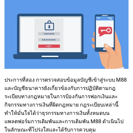
ประการที่สอง การตรวจสอบข้อมูลบัญชีเข้าสู่ระบบ M88
และบัญชีธนาคารยังเกี่ยวข้องกับการปฏิบัติตามกฎ
ระเบียบทางกฎหมายในการป้องกันการฟอกเงินและ
กิจกรรมทางการเงินที่ผิดกฎหมาย กฎระเบียบเหล่านี้
ทำให้มั่นใจได้ว่าธุรกรรมทางการเงินทั้งหมดบน
แพลตฟอร์มการเดิมพันและการเดิมพัน M88 ดำเนินไป
ในลักษณะที่โปร่งใสและได้รับการควบคุม