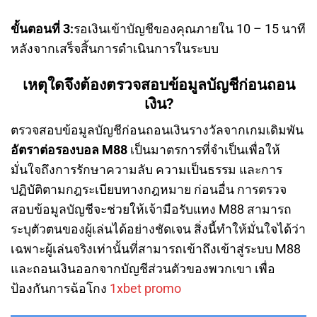
ขั้นตอนที่ 3:
รอเงินเข้าบัญชีของคุณภายใน 10 – 15 นาที
หลังจากเสร็จสิ้นการดำเนินการในระบบ
เหตุใดจึงต้องตรวจสอบข้อมูลบัญชีก่อนถอน
เงิน?
ตรวจสอบข้อมูลบัญชีก่อนถอนเงินรางวัลจากเกมเดิมพัน
อัตราต่อรองบอล M88
เป็นมาตรการที่จำเป็นเพื่อให้
มั่นใจถึงการรักษาความลับ ความเป็นธรรม และการ
ปฏิบัติตามกฎระเบียบทางกฎหมาย ก่อนอื่น การตรวจ
สอบข้อมูลบัญชีจะช่วยให้เจ้ามือรับแทง M88 สามารถ
ระบุตัวตนของผู้เล่นได้อย่างชัดเจน สิ่งนี้ทำให้มั่นใจได้ว่า
เฉพาะผู้เล่นจริงเท่านั้นที่สามารถเข้าถึงเข้าสู่ระบบ M88
และถอนเงินออกจากบัญชีส่วนตัวของพวกเขา เพื่อ
ป้องกันการฉ้อโกง
1xbet promo