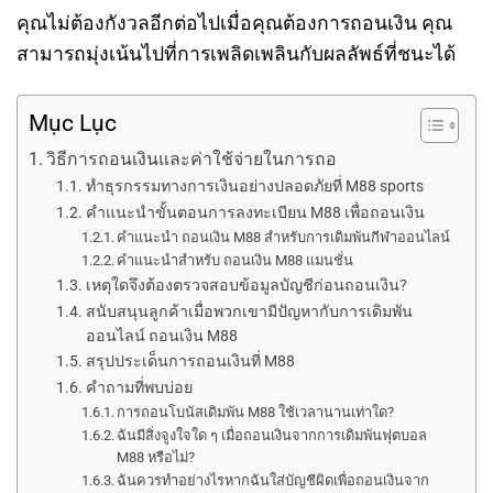
คุณไม่ต้องกังวลอีกต่อไปเมื่อคุณต้องการถอนเงิน คุณ
สามารถมุ่งเน้นไปที่การเพลิดเพลินกับผลลัพธ์ที่ชนะได้
Mục Lục
วิธีการถอนเงินและค่าใช้จ่ายในการถอ
ทำธุรกรรมทางการเงินอย่างปลอดภัยที่ M88 sports
คำแนะนำขั้นตอนการลงทะเบียน M88 เพื่อถอนเงิน
คำแนะนำ ถอนเงิน M88 สำหรับการเดิมพันกีฬาออนไลน์
คำแนะนำสำหรับ ถอนเงิน M88 แมนชั่น
เหตุใดจึงต้องตรวจสอบข้อมูลบัญชีก่อนถอนเงิน?
สนับสนุนลูกค้าเมื่อพวกเขามีปัญหากับการเดิมพัน
ออนไลน์ ถอนเงิน M88
สรุปประเด็นการถอนเงินที่ M88
คำถามที่พบบ่อย
การถอนโบนัสเดิมพัน M88 ใช้เวลานานเท่าใด?
ฉันมีสิ่งจูงใจใด ๆ เมื่อถอนเงินจากการเดิมพันฟุตบอล
M88 หรือไม่?
ฉันควรทำอย่างไรหากฉันใส่บัญชีผิดเพื่อถอนเงินจาก