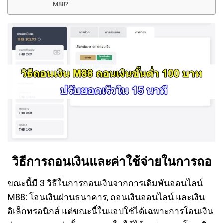
M88?
วิธีการถอนเงินและค่าใช้จ่ายในการถอ
ขณะนี้มี 3 วิธีในการถอนเงินจากการเดิมพันออนไลน์
M88: โอนเงินผ่านธนาคาร, ถอนเงินออนไลน์ และเงิน
อิเล็กทรอนิกส์ แต่ขณะนี้ในแอปใช้ได้เฉพาะการโอนเงิน