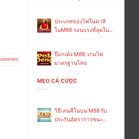
ประเภทของไพ่ในคาสิ
โนM88 รอนแรงที่สุดในปี
2024
ป๊อกเด้ง M88: เกมไพ่
 comment
มาตรฐานไทย
MẸO CÁ CƯỢC
วิธีเล่นคีโนบน M88 รับ
ประกันอัตราการชนะ
100%