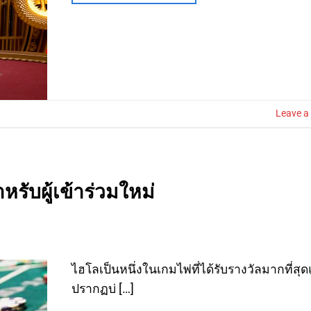
Leave a
หรับผู้เข้าร่วมใหม่
ไฮโลเป็นหนึ่งในเกมไพ่ที่ได้รับรางวัลมากที่สุ
ปรากฏบ่ […]