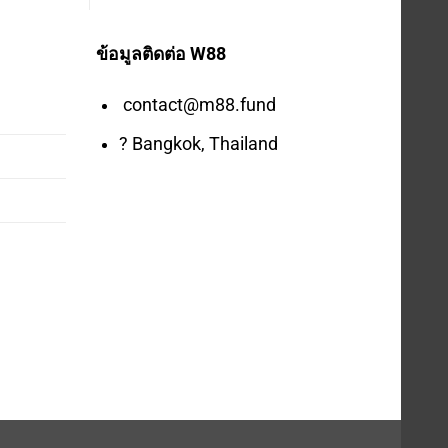
ข้อมูลติดต่อ W88
contact@m88.fund
? Bangkok, Thailand