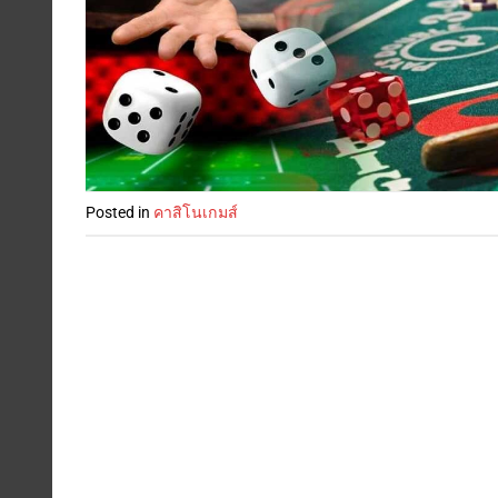
Posted in
คาสิโนเกมส์