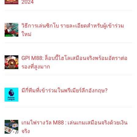
2024
วิธีการเล่นซิกโบ รายละเอียดสำหรับผู้เข้าร่วม
ใหม่
GPI M88: ล็อบบี้ไฮโลเสมือนจริงพร้อมอัตราต่อ
รองที่สูงมาก
มีกี่ทีมที่เข้าร่วมในพรีเมียร์ลีกอังกฤษ?
เกมไพ่รางวัล M88 : เล่นเกมเสมือนจริงด้วยเงิน
จริง