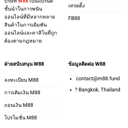
บริษัท
W88
เป็นแบรนด์
เทรดดิ้ง
ชั้นนำในการพนัน
ออนไลน์ที่มีหลากหลาย
FB88
สินค้าในการเดิมพัน
ออนไลน์และคาสิโนที่ถูก
ต้องตามกฎหมาย
ฝ่ายสนับสนุน W88
ข้อมูลติดต่อ W88
contact@m88.fund
ลงทะเบียน M88
? Bangkok, Thailand
การเติมเงิน M88
ถอนเงิน M88
โปรโมชั่น M88