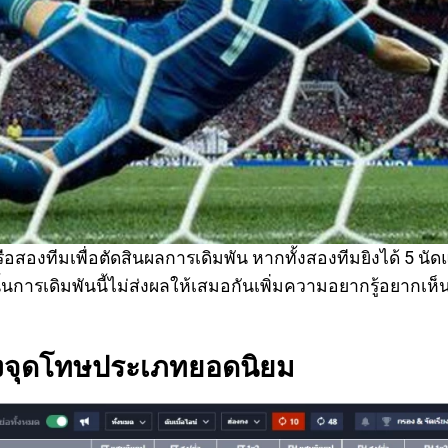
อสองทีมเพื่อตัดสินผลการเดิมพัน หากทั้งสองทีมยิงได้ 5 นัดแ
ั้นการเดิมพันนี้ไม่ส่งผลให้เสมอกันเพิ่มความอยากรู้อยากเห
ิงจุดโทษประเภทยอดนิยม