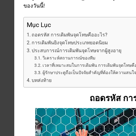
ของวันนี้!
Mục Lục
ถอดรหัส การเดิมพันจุดโทษคืออะไร?
การเดิมพันยิงจุดโทษประเภทยอดนิยม
ประสบการณ์การเดิมพันจุดโทษจากผู้สูงอายุ
วิเคราะห์สถานการณ์ของทีม
เวลาที่เหมาะสมในการเดิมพัน การเดิมพันจุดโทษค
ผู้รักษาประตูถือเป็นปัจจัยสำคัญที่ต้องให้ความสนใ
บทส่งท้าย
ถอดรหัส การ