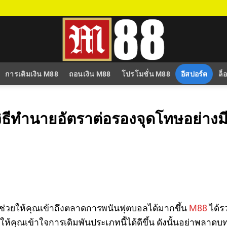
การเติมเงิน M88
ถอนเงิน M88
โปรโมชั่น M88
อีสปอร์ต
ล็
ิธีทำนายอัตราต่อรองจุดโทษอย่างม
ช่วยให้คุณเข้าถึงตลาดการพนันฟุตบอลได้มากขึ้น
M88
ได้ร
ช่วยให้คุณเข้าใจการเดิมพันประเภทนี้ได้ดีขึ้น ดังนั้นอย่าพลา