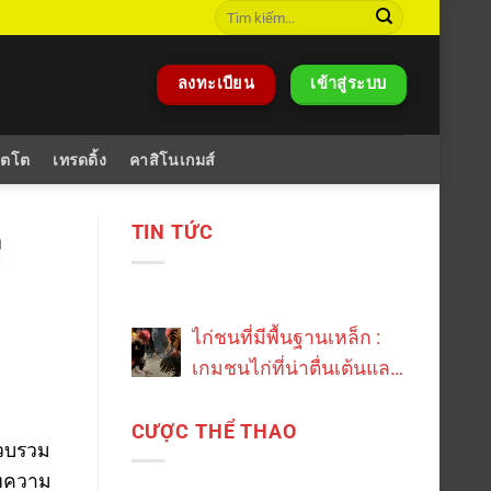
ลงทะเบียน
เข้าสู่ระบบ
อตโต
เทรดดิ้ง
คาสิโนเกมส์
TIN TỨC
ี
ไก่ชนที่มีพื้นฐานเหล็ก :
เกมชนไก่ที่น่าตื่นเต้นและ
น่าดึงดูด
CƯỢC THỂ THAO
วบรวม
ดบทความ