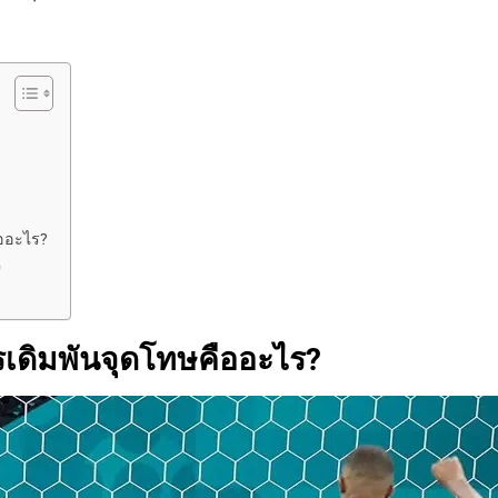
ืออะไร?
จ
เดิมพันจุดโทษคืออะไร?