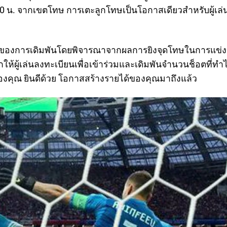
.50 น. จากเขตโทษ การเตะลูกโทษเป็นโอกาสเดียวสำหรับผู้เล่น
นึ่งของการเดิมพันโดยพิจารณาจากผลการยิงจุดโทษในการแข่ง
กให้ผู้เล่นลงทะเบียนเพื่อเข้าร่วมและเดิมพันจำนวนช็อตที่ทำ
องคุณ ยินดีด้วย โอกาสสร้างรายได้ของคุณมาถึงแล้ว